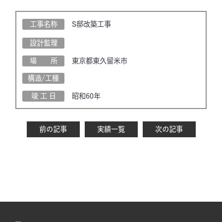
工事名称
S邸改築工事
設計監理
場 所
東京都東久留米市
構造/工種
竣 工 日
昭和60年
前の記事
実績一覧
次の記事