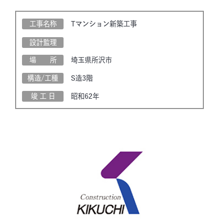
工事名称
Tマンション新築工事
設計監理
場 所
埼玉県所沢市
構造/工種
S造3階
竣 工 日
昭和62年