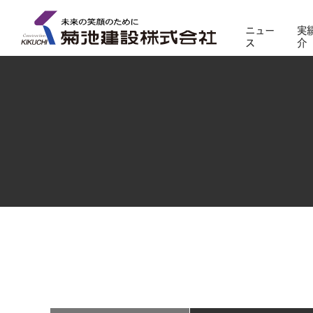
ニュー
実
ス
介