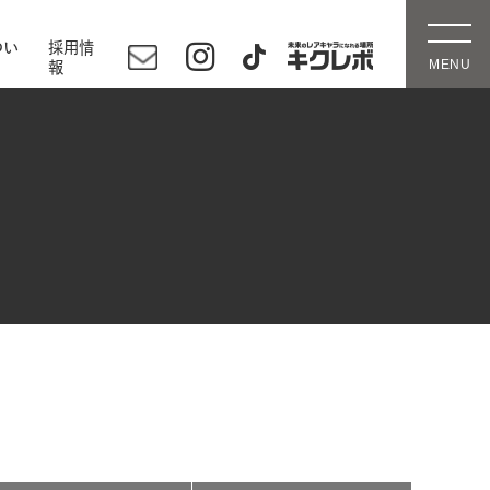
つい
採用情
報